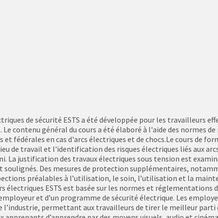
ctriques de sécurité ESTS a été développée pour les travailleurs eff
 contenu général du cours a été élaboré à l'aide des normes de me
s et fédérales en cas d'arcs électriques et de chocs.Le cours de for
lieu de travail et l'identification des risques électriques liés aux a
ini. La justification des travaux électriques sous tension est exam
t soulignés. Des mesures de protection supplémentaires, notamment
ections préalables à l’utilisation, le soin, l’utilisation et la main
rs électriques ESTS est basée sur les normes et réglementations de
e l’employeur et d’un programme de sécurité électrique. Les emplo
 l’industrie, permettant aux travailleurs de tirer le meilleur par
pprenants d’apprendre par des moyens visuels, audio et cinématiq