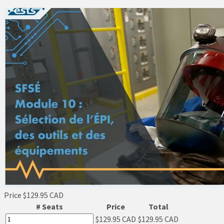
Price
$129.95 CAD
# Seats
Price
Total
$129.95 CAD
$129.95 CAD