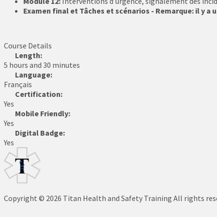
Module 12:
Interventions d’urgence, signalement des inci
Examen final et Tâches et scénarios - Remarque: il y a
Course Details
Length:
5 hours and 30 minutes
Language:
Français
Certification:
Yes
Mobile Friendly:
Yes
Digital Badge:
Yes
Copyright © 2026 Titan Health and Safety Training All rights re