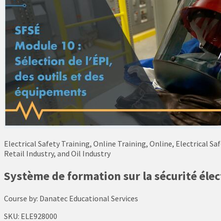
Electrical Safety Training, Online Training, Online, Electrical S
Retail Industry, and Oil Industry
Système de formation sur la sécurité élec
Course by:
Danatec Educational Services
SKU:
ELE928000