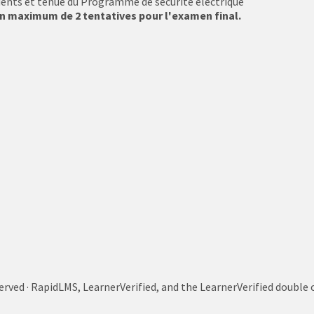
dents et tenue du Programme de sécurité électrique
 un maximum de 2 tentatives pour l'examen final.
served · RapidLMS, LearnerVerified, and the LearnerVerified doub