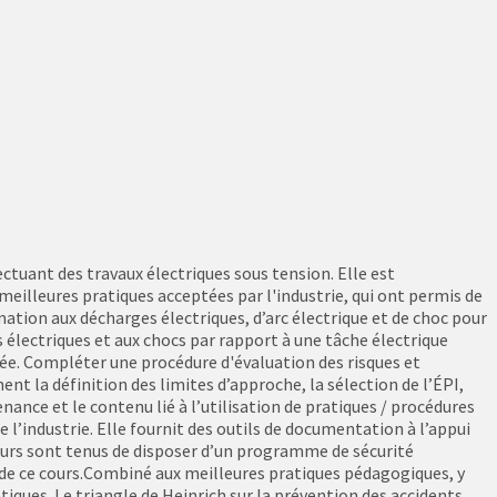
ectuant des travaux électriques sous tension. Elle est
illeures pratiques acceptées par l'industrie, qui ont permis de
mation aux décharges électriques, d’arc électrique et de choc pour
rcs électriques et aux chocs par rapport à une tâche électrique
inée. Compléter une procédure d'évaluation des risques et
 la définition des limites d’approche, la sélection de l’ÉPI,
tenance et le contenu lié à l’utilisation de pratiques / procédures
 l’industrie. Elle fournit des outils de documentation à l’appui
yeurs sont tenus de disposer d’un programme de sécurité
ti de ce cours.Combiné aux meilleures pratiques pédagogiques, y
ues. Le triangle de Heinrich sur la prévention des accidents