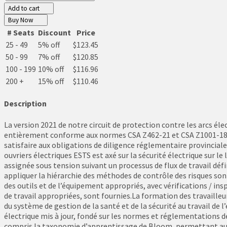
Add to cart
Buy Now
# Seats
Discount
Price
25 - 49
5% off
$123.45
50 - 99
7% off
$120.85
100 - 199
10% off
$116.96
200 +
15% off
$110.46
Description
La version 2021 de notre circuit de protection contre les arcs éle
entièrement conforme aux normes CSA Z462-21 et CSA Z1001-18. Le
satisfaire aux obligations de diligence réglementaire provinciale
ouvriers électriques ESTS est axé sur la sécurité électrique sur le 
assignée sous tension suivant un processus de flux de travail déf
appliquer la hiérarchie des méthodes de contrôle des risques son
des outils et de l’équipement appropriés, avec vérifications / insp
de travail appropriées, sont fournies.La formation des travailleu
du système de gestion de la santé et de la sécurité au travail d
électrique mis à jour, fondé sur les normes et réglementations de
compris la taxonomie d’apprentissage de Bloom, permettant aux a